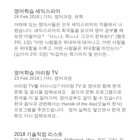
영어학습 셰익스피어
26 Feb 2018
|
기타
,
영어과정
,
유학
아래에 있는 명대사들은 모두 셰익스피어의 작품에서 나
왔습니다. 셰익스피어의 희곡들을 읽으며 영어 공부를 해
보면 어떨까요? "사느냐, 죽느냐: 그것이 문제로다" (햄릿
3막, 1장) "어떤 사람들은 위대하게 태어나고, 어떤 사람들
은 위대함을 이루고, 어떤 사람들은 위대함을 떠안는다."
(십이야 2막, 5장) "비겁자는 죽기까지 몇 번이든...
영어학습 아리랑 TV
23 Feb 2018
|
기타
,
영어과정
아리랑 TV를 아시나요? 아리랑 TV 로 영어와 함께 한국
문화 및 음식을 접해보세요. 음식과 문화 프로그램으로
한국을 더 잘 알아가며, 영어공부도 같이 할 수 있습니다.
한국 음식과 관련해서는 Hansik of the day(오늘의 한식)
프로그램을 추천드립니다. 영어 실력도 쌓으면서 한국 문
화도 다시 접해보세요....
2018 기술직업 리스트
21 Feb 2018
|
Migration
,
Skillselect
,
Visa
,
공지
,
기타
,
자