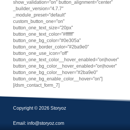
show_validation=”on” button_alignment=”center”
_builder_version=”4.7.7″
_module_preset=”default”
custom_button_one=”on”
button_one_text_size=”20px”
button_one_text_color=”#ffffff”
button_one_bg_color=”#0e305a”
button_one_border_color=”#2ba9e0″
button_one_use_icon=”off”
button_one_text_color__hover_enabled=”on|hover”
button_one_bg_color__hover_enabled=”on|hover”
button_one_bg_color__hover=”#2ba9e0″
button_one_bg_enable_color__hover=”on”]
[/dsm_contact_form_7]
Copyright © 2026 Storyoz
Email: info@storyoz.com