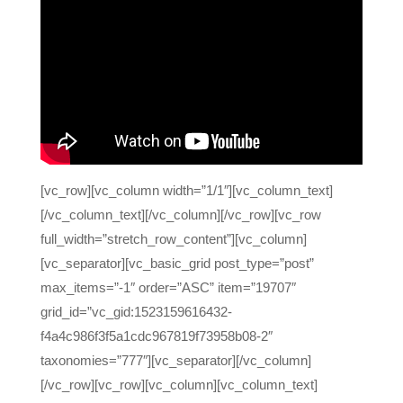
[vc_row][vc_column width=”1/1″][vc_column_text]
[/vc_column_text][/vc_column][/vc_row][vc_row
full_width=”stretch_row_content”][vc_column]
[vc_separator][vc_basic_grid post_type=”post”
max_items=”-1″ order=”ASC” item=”19707″
grid_id=”vc_gid:1523159616432-
f4a4c986f3f5a1cdc967819f73958b08-2″
taxonomies=”777″][vc_separator][/vc_column]
[/vc_row][vc_row][vc_column][vc_column_text]