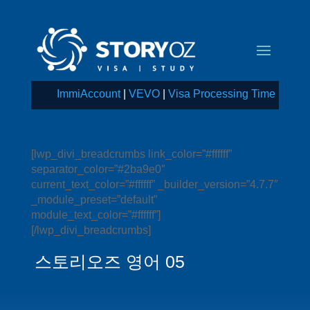
ImmiAccount
|
VEVO
|
Visa Processing Time
[lwp_divi_breadcrumbs link_color=”#ffffff”
separator_color=”#2ba9e0″
current_text_color=”#ffffff” _builder_version=”4.7.7″
_module_preset=”default”
module_text_color=”#ffffff”]
[/lwp_divi_breadcrumbs]
스토리오즈 영어 05